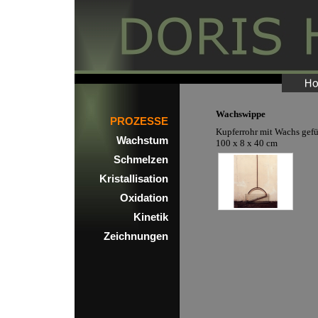
Wachswippe
PROZESSE
Kupferrohr mit Wachs gefü
Wachstum
100 x 8 x 40 cm
Schmelzen
Kristallisation
Oxidation
Kinetik
Zeichnungen