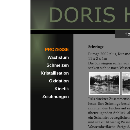
Schwinge
PROZESSE
Euroga 2002 plus, Kunstwe
Wachstum
11 x 2 x 1m
Die Schwingen sollen von 
Schmelzen
senken sich je nach Wasse
Kristallisation
Oxidation
Kinetik
Zeichnungen
"Als direktes Zusammensp
lesen. Ihre Schwinge best
inmitten des Teiches auf
überzeugenden Anblick, al
ein Scharnier beweglichen
und senkt: Ist wenig Wasse
Wasseroberfläche. Steigt d